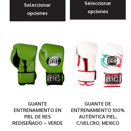
Seleccionar
p
Seleccionar
producto
opciones
opciones
ti
tiene
mú
múltiples
va
variantes.
La
Las
op
opciones
s
se
p
pueden
el
elegir
e
en
la
la
GUANTE
GUANTE DE
pá
página
ENTRENAMIENTO EN
ENTRENAMIENTO 100%
d
PIEL DE RES
AUTÉNTICA PIEL,
de
REDISEÑADO – VERDE
C/VELCRO, MEXICO
p
producto