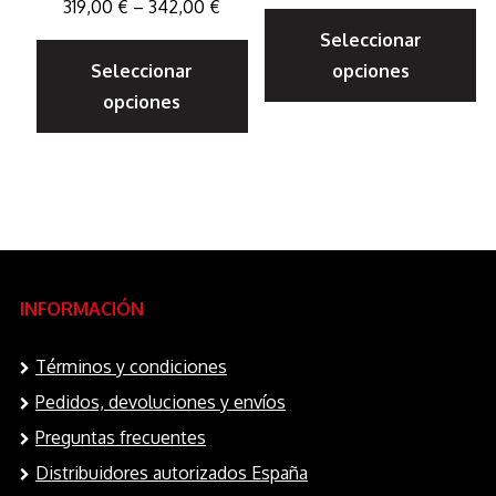
319,00
€
–
342,00
€
E
Este
Seleccionar
p
Seleccionar
opciones
producto
ti
opciones
tiene
mú
múltiples
va
variantes.
La
Las
op
opciones
s
se
p
INFORMACIÓN
pueden
el
elegir
e
Términos y condiciones
en
la
Pedidos, devoluciones y envíos
la
pá
Preguntas frecuentes
página
d
Distribuidores autorizados España