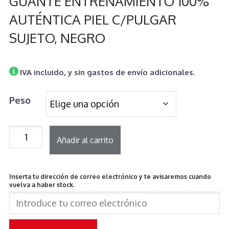
GUANTE ENTRENAMIENTO 100%
AUTÉNTICA PIEL C/PULGAR
SUJETO, NEGRO
IVA incluido, y sin gastos de envío adicionales.
Peso
GUANTE
Añadir al carrito
ENTRENAMIENTO
100%
Inserta tu dirección de correo electrónico y te avisaremos cuando
AUTÉNTICA
vuelva a haber stock.
PIEL
C/PULGAR