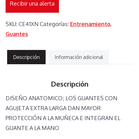
SUJETO,
Recibir una alerta
NEGRO
cantidad
SKU:
CE41XN
Categorías:
Entrenamiento
,
Guantes
Descripción
Información adicional
Descripción
DISEÑO ANATOMICO; LOS GUANTES CON
AGUJETA EXTRA LARGA DAN MAYOR
PROTECCIÓN A LA MUÑECA E INTEGRAN EL
GUANTE A LA MANO