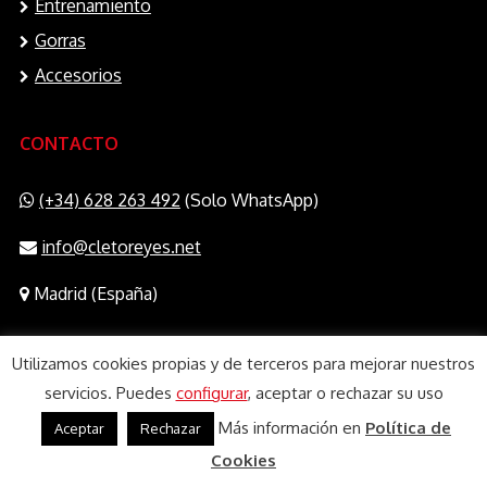
Entrenamiento
Gorras
Accesorios
CONTACTO
(+34) 628 263 492
(Solo WhatsApp)
info@cletoreyes.net
Madrid (España)
Utilizamos cookies propias y de terceros para mejorar nuestros
servicios. Puedes
configurar
, aceptar o rechazar su uso
Más información en
Política de
Aceptar
Rechazar
© 2020 Sports e-Sports 2017, S.L.
Cookies