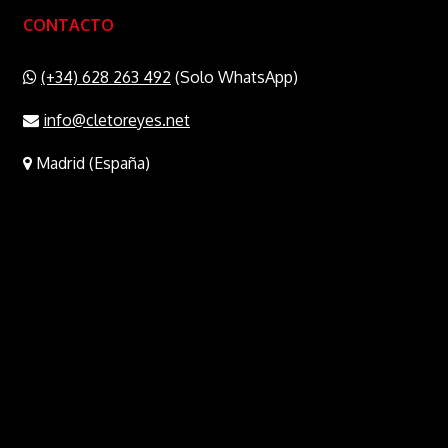
en
CONTACTO
la
página
(+34) 628 263 492
(Solo WhatsApp)
de
info@cletoreyes.net
producto
to
Madrid (España)