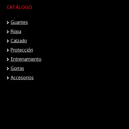
elegir
elegir
CATÁLOGO
en
en
la
la
Guantes
página
página
Ropa
de
de
Calzado
producto
produc
Protección
Entrenamiento
Gorras
Accesorios