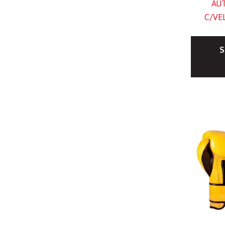
AUT
C/VE
S