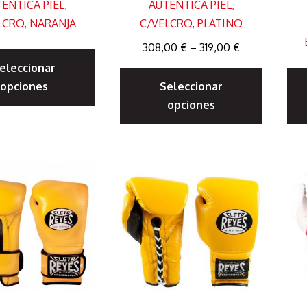
ÉNTICA PIEL,
AUTÉNTICA PIEL,
LCRO, NARANJA
C/VELCRO, PLATINO
Este
308,00
€
–
319,00
€
Este
eleccionar
producto
opciones
Seleccionar
produc
tiene
opciones
tiene
múltiples
múltipl
variantes.
variante
Las
Las
opciones
opcione
se
se
pueden
pueden
elegir
elegir
en
en
la
la
página