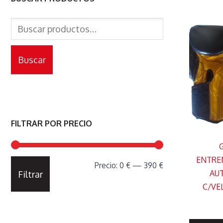
Buscar
por:
Buscar
FILTRAR POR PRECIO
ENTRE
Precio
Precio
Precio:
0 €
—
390 €
AUT
Filtrar
mínimo
máximo
C/VE