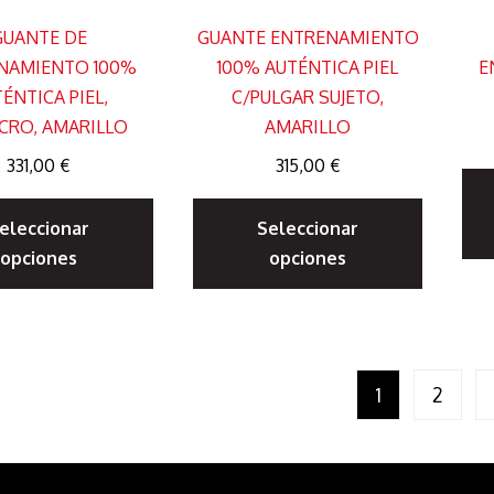
página
de
GUANTE DE
GUANTE ENTRENAMIENTO
de
producto
NAMIENTO 100%
100% AUTÉNTICA PIEL
E
produc
ÉNTICA PIEL,
C/PULGAR SUJETO,
CRO, AMARILLO
AMARILLO
331,00
€
315,00
€
Este
Este
eleccionar
producto
Seleccionar
produc
opciones
opciones
tiene
tiene
múltiples
múltipl
variantes.
variante
Las
Las
1
2
opciones
opcione
se
se
pueden
pueden