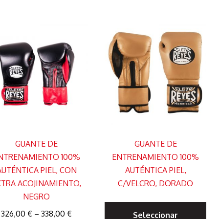
variantes.
var
s.
Las
La
opciones
op
s
se
se
pueden
pu
elegir
ele
en
en
la
la
página
pá
de
de
GUANTE DE
GUANTE DE
producto
pr
NTRENAMIENTO 100%
ENTRENAMIENTO 100%
to
AUTÉNTICA PIEL, CON
AUTÉNTICA PIEL,
XTRA ACOJINAMIENTO,
C/VELCRO, DORADO
NEGRO
Es
326,00
€
–
338,00
€
Seleccionar
pr