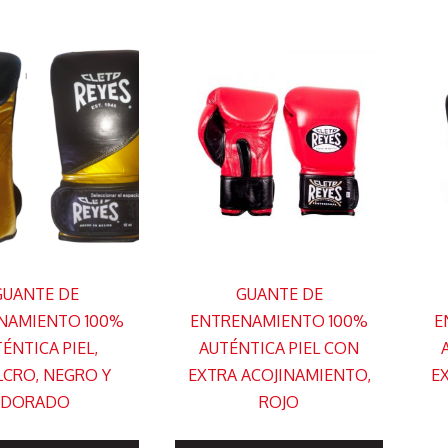
variantes.
variante
Las
Las
opciones
opcione
se
se
pueden
pueden
elegir
elegir
en
en
la
la
página
página
de
GUANTE DE
GUANTE DE
de
producto
NAMIENTO 100%
ENTRENAMIENTO 100%
E
produc
ÉNTICA PIEL,
AUTÉNTICA PIEL CON
LCRO, NEGRO Y
EXTRA ACOJINAMIENTO,
E
DORADO
ROJO
Este
Este