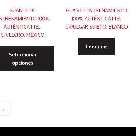
página
de
GUANTE DE
GUANTE ENTRENAMIENTO
de
pr
NTRENAMIENTO 100%
100% AUTÉNTICA PIEL
to
producto
AUTÉNTICA PIEL,
C/PULGAR SUJETO, BLANCO
C/VELCRO, MEXICO
Este
Leer más
Seleccionar
producto
to
opciones
tiene
múltiples
es
variantes.
s.
Las
opciones
→
s
se
pueden
elegir