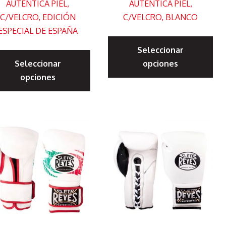
AUTÉNTICA PIEL,
AUTÉNTICA PIEL,
C/VELCRO, EDICIÓN
C/VELCRO, BLANCO
ESPECIAL DE ESPAÑA
Es
Este
Seleccionar
pr
to
Seleccionar
producto
opciones
tie
opciones
tiene
múl
es
múltiples
var
s.
variantes.
La
Las
op
s
opciones
se
se
pu
pueden
ele
elegir
en
en
la
la
pá