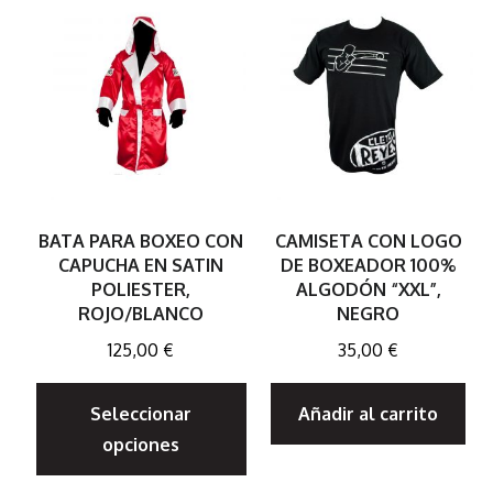
BATA PARA BOXEO CON
CAMISETA CON LOGO
CAPUCHA EN SATIN
DE BOXEADOR 100%
POLIESTER,
ALGODÓN “XXL”,
ROJO/BLANCO
NEGRO
125,00
€
35,00
€
Este
Seleccionar
Añadir al carrito
producto
opciones
tiene
múltiples