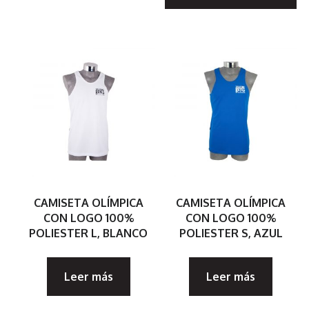
mú
va
La
op
s
p
el
e
la
CAMISETA OLÍMPICA
CAMISETA OLÍMPICA
pá
CON LOGO 100%
CON LOGO 100%
POLIESTER L, BLANCO
POLIESTER S, AZUL
d
p
Leer más
Leer más