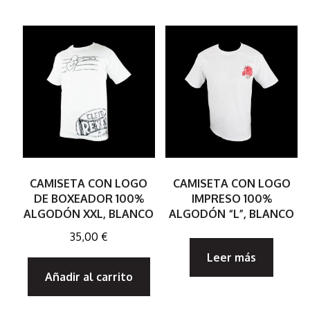
variantes.
Las
opciones
se
pueden
elegir
en
la
CAMISETA CON LOGO
CAMISETA CON LOGO
página
DE BOXEADOR 100%
IMPRESO 100%
ALGODÓN XXL, BLANCO
ALGODÓN “L”, BLANCO
de
35,00
€
producto
Leer más
Añadir al carrito