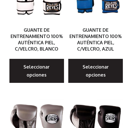
GUANTE DE
GUANTE DE
ENTRENAMIENTO 100%
ENTRENAMIENTO 100%
AUTÉNTICA PIEL,
AUTÉNTICA PIEL,
C/VELCRO, BLANCO
C/VELCRO, AZUL
Este
E
Seleccionar
Seleccionar
producto
p
opciones
opciones
tiene
ti
múltiples
mú
variantes.
va
Las
La
opciones
op
se
s