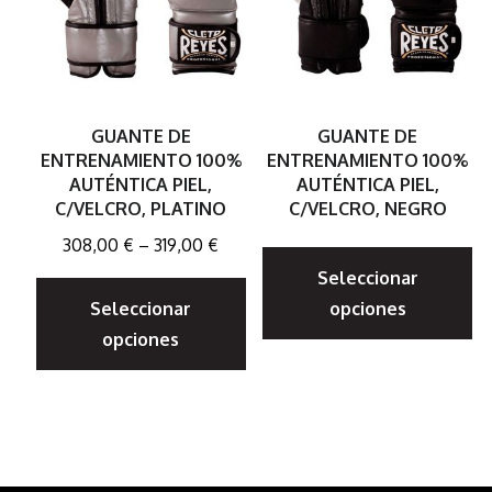
pueden
p
elegir
el
en
e
la
la
GUANTE DE
GUANTE DE
página
pá
ENTRENAMIENTO 100%
ENTRENAMIENTO 100%
AUTÉNTICA PIEL,
AUTÉNTICA PIEL,
de
d
C/VELCRO, PLATINO
C/VELCRO, NEGRO
producto
p
308,00
€
–
319,00
€
E
Este
Seleccionar
p
Seleccionar
opciones
producto
ti
opciones
tiene
mú
múltiples
va
variantes.
La
Las
op
opciones
s