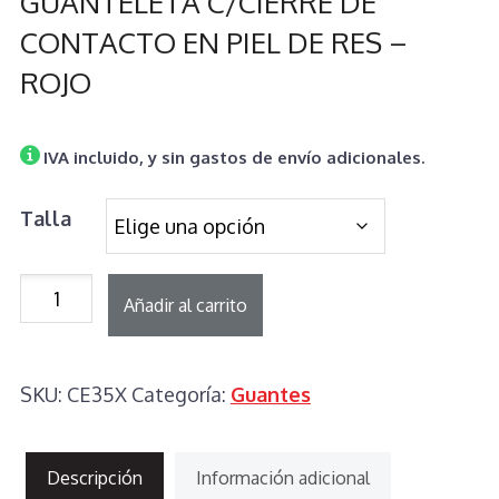
GUANTELETA C/CIERRE DE
CONTACTO EN PIEL DE RES –
ROJO
IVA incluido, y sin gastos de envío adicionales.
Talla
GUANTELETA
Añadir al carrito
C/CIERRE
DE
SKU:
CE35X
Categoría:
Guantes
CONTACTO
EN
PIEL
Descripción
Información adicional