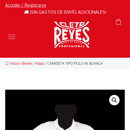
Acceder / Registrarse
¡SIN GASTOS DE ENVÍO ADICIONALES!
Inicio
/
Boxeo
/
Ropa
/ CAMISETA TIPO POLO M, BLANCA