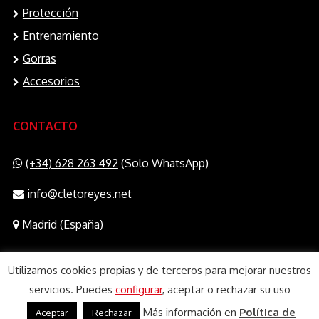
Protección
Entrenamiento
Gorras
Accesorios
CONTACTO
(+34) 628 263 492
(Solo WhatsApp)
info@cletoreyes.net
Madrid (España)
Utilizamos cookies propias y de terceros para mejorar nuestros
servicios. Puedes
configurar
, aceptar o rechazar su uso
Más información en
Política de
Aceptar
Rechazar