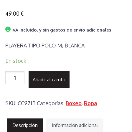
49,00
€
IVA incluido, y sin gastos de envío adicionales.
PLAYERA TIPO POLO M, BLANCA
En stock
CAMISETA
Añadir al carrito
TIPO
POLO
SKU:
CC971B
Categorías:
Boxeo
,
Ropa
M,
BLANCA
cantidad
Descripción
Información adicional