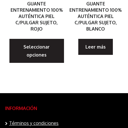
GUANTE
GUANTE
página
pá
ENTRENAMIENTO 100%
ENTRENAMIENTO 100%
AUTÉNTICA PIEL
AUTÉNTICA PIEL
de
d
C/PULGAR SUJETO,
C/PULGAR SUJETO,
producto
p
ROJO
BLANCO
Este
Seleccionar
Leer más
producto
opciones
tiene
múltiples
variantes.
Las
opciones
se
INFORMACIÓN
pueden
elegir
Términos y condiciones