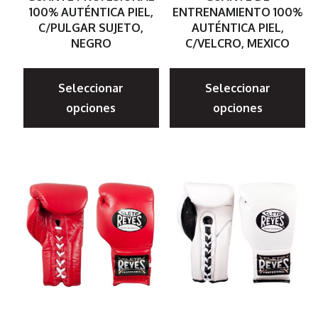
100% AUTÉNTICA PIEL,
ENTRENAMIENTO 100%
C/PULGAR SUJETO,
AUTÉNTICA PIEL,
NEGRO
C/VELCRO, MEXICO
Este
E
Seleccionar
Seleccionar
producto
p
opciones
opciones
tiene
ti
múltiples
mú
variantes.
va
Las
La
opciones
op
se
s
pueden
p
elegir
el
en
e
la
la