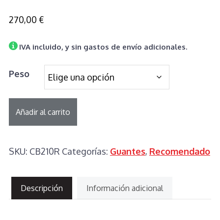
270,00
€
IVA incluido, y sin gastos de envío adicionales.
Peso
GUANTE
Añadir al carrito
PROFESIONAL
EN
SKU:
CB210R
Categorías:
Guantes
,
Recomendado
PIEL
DE
RES
Descripción
Información adicional
C/PULGAR
SUJETO