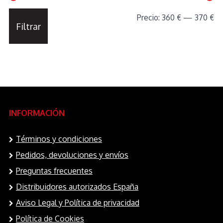
Precio
Precio
Precio:
360 €
—
370 €
Filtrar
mínimo
máximo
INFORMACIÓN
Términos y condiciones
Pedidos, devoluciones y envíos
Preguntas frecuentes
Distribuidores autorizados España
Aviso Legal y Política de privacidad
Política de Cookies